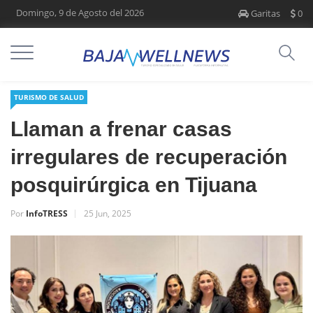
Domingo, 9 de Agosto del 2026
Garitas
0
TURISMO DE SALUD
Llaman a frenar casas
irregulares de recuperación
posquirúrgica en Tijuana
Por
InfoTRESS
25 Jun, 2025